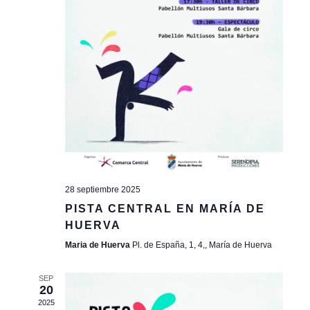
of
events
to
refresh
with
the
filtered
results.
28 septiembre 2025
PISTA CENTRAL EN MARÍA DE
HUERVA
Maria de Huerva
Pl. de España, 1, 4,, María de Huerva
SEP
20
2025