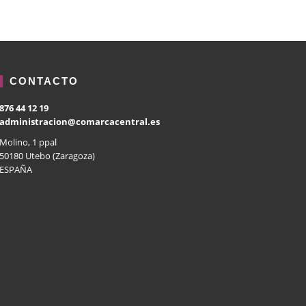
CONTACTO
876 44 12 19
administracion@comarcacentral.es
Molino, 1 ppal
50180 Utebo (Zaragoza)
ESPAÑA