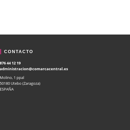
CONTACTO
876 44 12 19
administracion@comarcacentral.es
Molino, 1 ppal
50180 Utebo (Zaragoza)
ESPAÑA