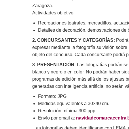
Zaragoza.
Actividades objetivo:
Recreaciones teatrales, mercadillos, actuac
Detalles de decoración, demostraciones de b
2. CONCURSANTES Y CATEGORÍAS:
Podrán
expresar mediante la fotografía su visión sobr
objeto del concurso. Cada concursante podrá 
3. PRESENTACIÓN:
Las fotografías podrán se
blanco y negro o en color. No podrán haber si
programas de edición más allá de los ajustes bás
generadas con inteligencia artificial no serán vá
Formato
:
JPG
Medidas equivalentes a 30×40 cm.
Resolución mínima 300 ppp.
Envío por email a:
navidadcomarcacentra
Las fotografías deben identificarse con LEMA, n