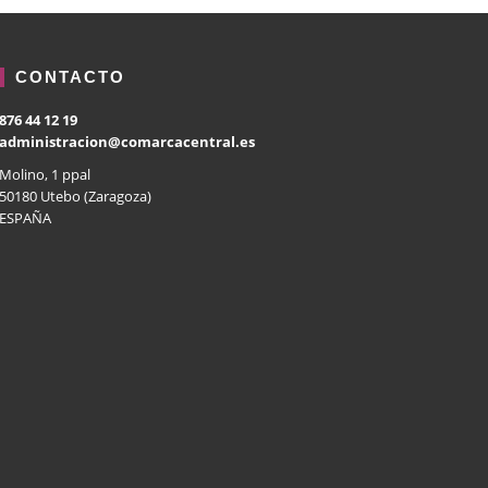
CONTACTO
876 44 12 19
administracion@comarcacentral.es
Molino, 1 ppal
50180 Utebo (Zaragoza)
ESPAÑA