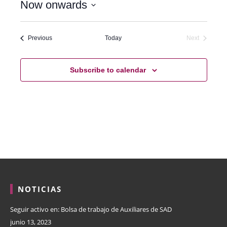
Now onwards
Select
date.
Events
Previous
Today
Next
Events
Subscribe to calendar
NOTICIAS
Seguir activo en: Bolsa de trabajo de Auxiliares de SAD
junio 13, 2023