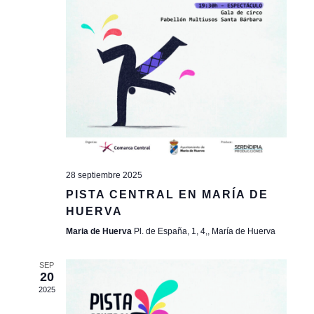
events
to
refresh
with
the
filtered
results.
28 septiembre 2025
PISTA CENTRAL EN MARÍA DE
HUERVA
Maria de Huerva
Pl. de España, 1, 4,, María de Huerva
SEP
20
2025