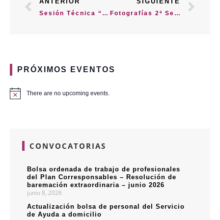
ANTERIOR
SIGUIENTE
Sesión Técnica “Presente y futuro del Plan Corresponsables de Comarca Central»
Fotografías 2ª Semana SCD Comarca Central Eje 2
PRÓXIMOS EVENTOS
There are no upcoming events.
CONVOCATORIAS
Bolsa ordenada de trabajo de profesionales
del Plan Corresponsables – Resolución de
baremación extraordinaria – junio 2026
junio 8, 2026
Actualización bolsa de personal del Servicio
de Ayuda a domicilio