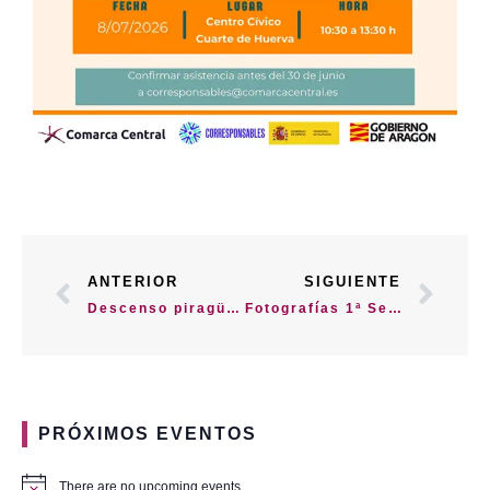
ANTERIOR
SIGUIENTE
Descenso piragüista «Atardecer Ciudad de Zaragoza»
Fotografías 1ª Semana SCD Comarca Central Eje 2
PRÓXIMOS EVENTOS
There are no upcoming events.